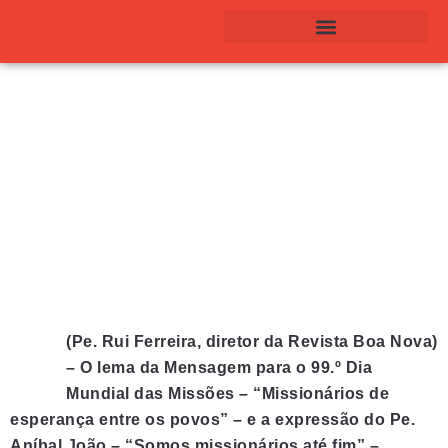
SÉRIES E COLEÇÕES
(Pe. Rui Ferreira, diretor da Revista Boa Nova)
– O lema da Mensagem para o 99.º Dia
Mundial das Missões – “Missionários de
esperança entre os povos” – e a expressão do Pe.
Aníbal João – “Somos missionários até fim” –