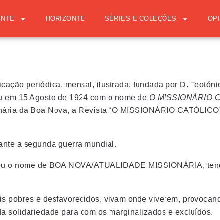
ENTE
HORIZONTE
SÉRIES E COLEÇÕES
OPI
icação periódica, mensal, ilustrada, fundada por D. Teotóni
aiu em 15 Agosto de 1924 com o nome de
O MISSIONÁRIO 
nária da Boa Nova, a Revista “O MISSIONÁRIO CATÓLICO” c
rante a segunda guerra mundial.
tomou o nome de BOA NOVA/ATUALIDADE MISSIONÁRIA, tendo 
is pobres e desfavorecidos, vivam onde viverem, provocand
a solidariedade para com os marginalizados e excluídos.